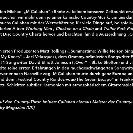
en Michael „M Callahan“ könnte zu keinem besseren Zeitpunkt ersc
brauchen wir mehr denn je amerikanische Country-Musik, um uns dara
 wuchs Callahan mit der Wertschätzung für viele Dinge auf, beispie
eierten Alben
Working Man
,
Chicken on a Chain
und
Trailer Park Pa
 Disc Country Charts hervor und brachten ihm die Auszeichnung „Cou
erten Produzenten Matt Rollings („Summertime: Willie Nelson Sin
 My Knees“ – Jaci Velasquez), dem Grammy-prämierten Songwriter F
1-Songwriter David Elliott Johnson („Over“ – Blake Shelton) und vi
te seine ersten Erfahrungen in den rauchgeschwängerten Songwrite
vor er nach Nashville zog. M Callahan tourte durch ganz Europa und
und dem „Festival Country Rendez-vous/The Green Escape“ in Frankr
tets, Schichten subtiler Harmonien mit atmosphärischem Gitarrenspie
 den Country-Thron imitiert Callahan niemals Meister der Country-Mu
ntry Magazine (UK)