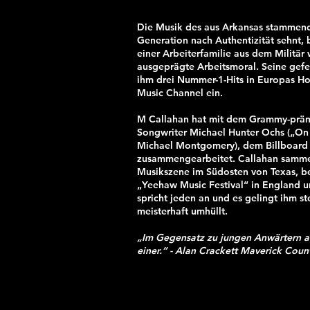
Die Musik des aus Arkansas stammend
Generation nach Authentizität sehnt, 
einer Arbeiterfamilie aus dem Militär
ausgeprägte Arbeitsmoral. Seine gef
ihm drei Nummer-1-Hits in Europas Hot
Music Channel ein.
M Callahan hat mit dem Grammy-prämi
Songwriter Michael Hunter Ochs („On
Michael Montgomery), dem Billboard #
zusammengearbeitet. Callahan sammel
Musikszene im Südosten von Texas, be
„Yeehaw Music Festival“ in England 
spricht jeden an und es gelingt ihm s
meisterhaft umhüllt.
„Im Gegensatz zu jungen Anwärtern auf
einer.“ - Alan Crackett Maverick Cou