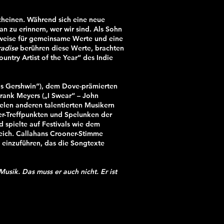
heinen. Während sich eine neue
n zu erinnern, wer wir sind. Als Sohn
lsweise für gemeinsame Werte und eine
radise
berühren diese Werte, brachten
ntry Artist of the Year“ des Indie
gs Gershwin“), dem Dove-prämierten
rank Meyers („I Swear“ – John
elen anderen talentierten Musikern
r-Treffpunkten und Spelunken der
 spielte auf Festivals wie dem
eich. Callahans Crooner-Stimme
l einzuführen, das die Songtexte
sik. Das muss er auch nicht. Er ist